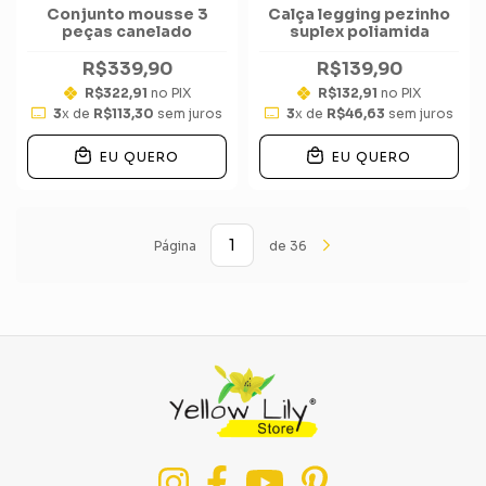
Conjunto mousse 3
Calça legging pezinho
peças canelado
suplex poliamida
R$339,90
R$139,90
R$322,91
no PIX
R$132,91
no PIX
3
x de
R$113,30
sem juros
3
x de
R$46,63
sem juros
EU QUERO
EU QUERO
Página
de 36