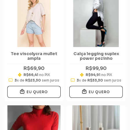
Tee viscolycra mullet
Calça legging suplex
ampla
power pezinho
R$69,90
R$99,90
R$66,41
no PIX
R$94,91
no PIX
3
x de
R$23,30
sem juros
3
x de
R$33,30
sem juros
EU QUERO
EU QUERO