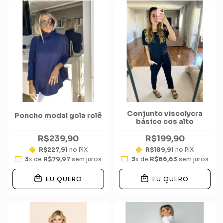
Conjunto viscolycra
Poncho modal gola rolê
básico cos alto
R$239,90
R$199,90
R$227,91
no PIX
R$189,91
no PIX
3
x de
R$79,97
sem juros
3
x de
R$66,63
sem juros
EU QUERO
EU QUERO