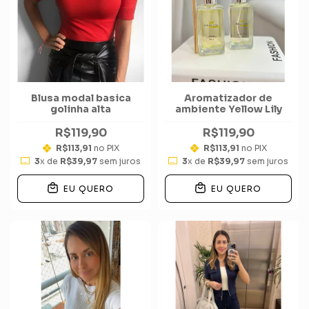
Blusa modal basica
Aromatizador de
golinha alta
ambiente Yellow Lily
R$119,90
R$119,90
R$113,91
no PIX
R$113,91
no PIX
3
x de
R$39,97
sem juros
3
x de
R$39,97
sem juros
EU QUERO
EU QUERO