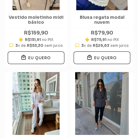
Vestido moletinho midi
Blusa regata modal
básico
nuvem
R$159,90
R$79,90
R$151,91
no PIX
R$75,91
no PIX
3
x de
R$53,30
sem juros
3
x de
R$26,63
sem juros
EU QUERO
EU QUERO