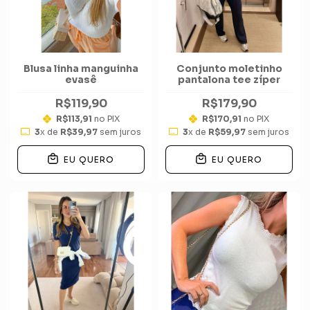
Blusa linha manguinha
Conjunto moletinho
evasê
pantalona tee zíper
R$119,90
R$179,90
R$113,91
no PIX
R$170,91
no PIX
3
x de
R$39,97
sem juros
3
x de
R$59,97
sem juros
EU QUERO
EU QUERO