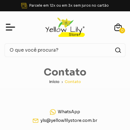
Parcele em 12x ou em 3x sem juros no cartão
0
Contato
Início
Contato
WhatsApp
yls@yellowlilystore.com.br